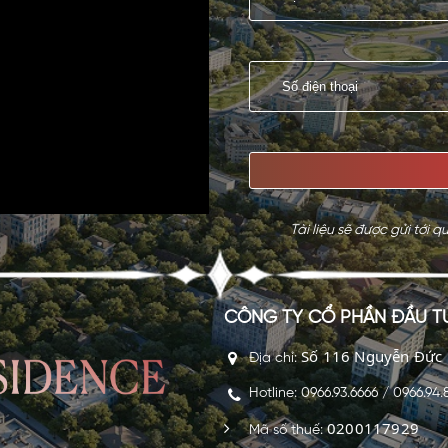
Tài liệu sẽ được gửi tới
CÔNG TY CỔ PHẦN ĐẦU TƯ
Số 116 Nguyễn Đức C
Địa chỉ:
Hotline: 0966.93.6666 / 0966.94
0200117929
Mã số thuế: