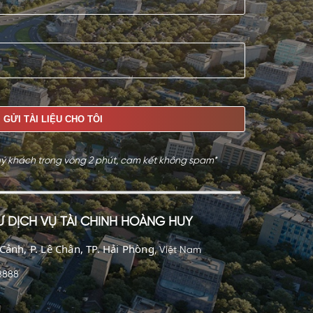
 quý khách trong vòng 2 phút, cam kết không spam*
 DỊCH VỤ TÀI CHÍNH HOÀNG HUY
ảnh, P. Lê Chân, TP. Hải Phòng
, Việt Nam
.8888