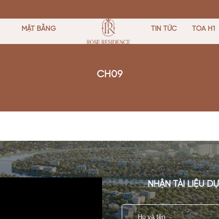
MẶT BẰNG
TIN TỨC
TÒA H1
CH09
NHẬN TÀI LIỆU D