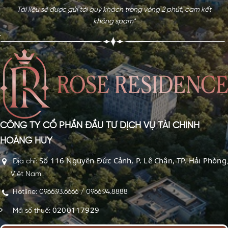
Tài liệu sẽ được gửi tới quý khách trong vòng 2 phút, cam kết
không spam*
CÔNG TY CỔ PHẦN ĐẦU TƯ DỊCH VỤ TÀI CHÍNH
HOÀNG HUY
Số 116 Nguyễn Đức Cảnh, P. Lê Chân, TP. Hải Phòng
Địa chỉ:
,
Việt Nam
Hotline: 0966.93.6666 / 0966.94.8888
0200117929
Mã số thuế: