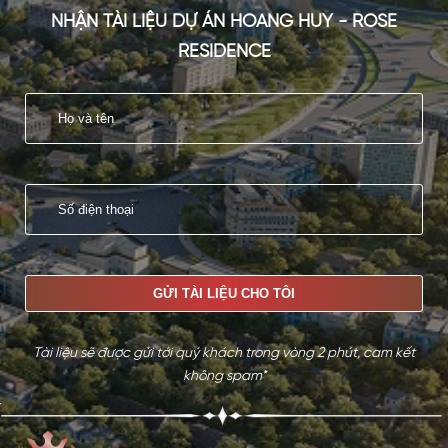
NHẬN TÀI LIỆU DỰ ÁN HOANG HUY - ROSE
RESIDENCE
Tài liệu sẽ được gửi tới quý khách trong vòng 2 phút, cam kết
không spam*