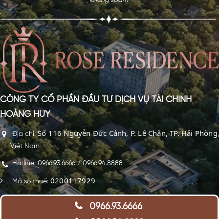
không spam*
CÔNG TY CỔ PHẦN ĐẦU TƯ DỊCH VỤ TÀI CHÍNH
HOÀNG HUY
Số 116 Nguyễn Đức Cảnh, P. Lê Chân, TP. Hải Phòng
Địa chỉ:
,
Việt Nam
Hotline: 0966.93.6666 / 0966.94.8888
0200117929
Mã số thuế:
0966.93.6666
Copyright © 2018 - All Rights Reserved. Design by
Thiết kế web BĐS